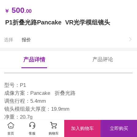
500
￥
.00
P1折叠光路Pancake VR光学模组镜头
选择
报价
产品详情
产品评论
型号：P1
成像方案：Pancake 折叠光路
调焦行程：5.4mm
镜头模组最大厚度：19.9mm
净重：20.7g
适配荧幕尺寸：0.71英寸
加入购物车
立即购买
FOV：58度
首页
客服
购物车